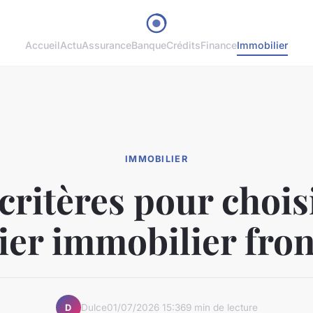
Accueil
Actu
Assurance
Banque
Crédits
Finance
Immobilier
IMMOBILIER
critères pour chois
ier immobilier fron
Dulce
01/07/2026 15:36
9 min de lecture
D