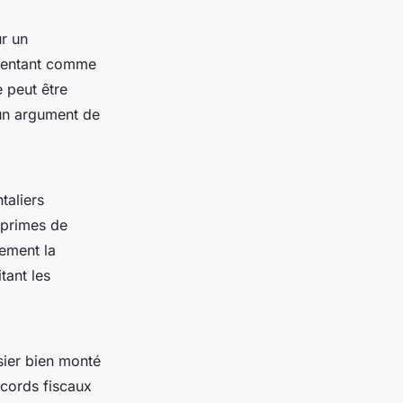
ur un
ésentant comme
e peut être
 un argument de
taliers
 primes de
ement la
tant les
sier bien monté
ccords fiscaux