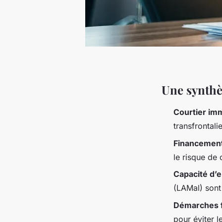
Une synthè
Courtier imm
transfrontali
Financement
le risque de 
Capacité d’
(LAMal) sont
Démarches f
pour éviter l