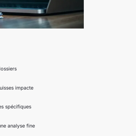
dossiers
suisses impacte
es spécifiques
une analyse fine