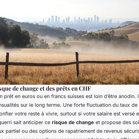
sque de change et des prêts en CHF
n prêt en euros ou en francs suisses est loin d’être anodin. I
nsualités sur le long terme. Une forte fluctuation du taux d
fler votre reste à vivre, surtout si votre salaire est versé
uerri sait anticiper ce
risque de change
et propose des so
aux partiel ou des options de rapatriement de revenus sécuri