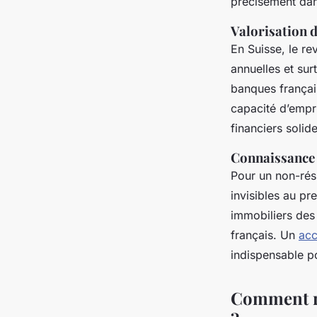
précisément dan
Valorisation d
En Suisse, le re
annuelles et sur
banques français
capacité d’empru
financiers solid
Connaissance 
Pour un non-rési
invisibles au pr
immobiliers des 
français. Un
acc
indispensable po
Comment re