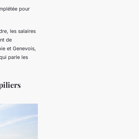
omplétée pour
re, les salaires
ant de
oie et Genevois,
qui parle les
piliers