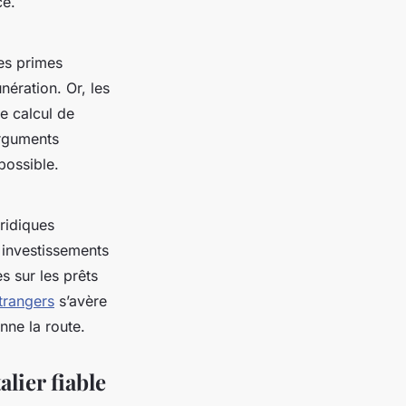
ce.
les primes
nération. Or, les
le calcul de
arguments
possible.
uridiques
s investissements
s sur les prêts
trangers
s’avère
nne la route.
lier fiable