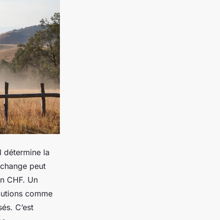
l détermine la
e change peut
 en CHF. Un
lutions comme
sés. C’est