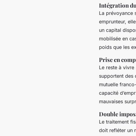
Intégration du
La prévoyance su
emprunteur, ell
un capital dispon
mobilisée en ca
poids que les ex
Prise en comp
Le reste à vivre
supportent des 
mutuelle franco
capacité d’empru
mauvaises surpr
Double imposit
Le traitement fi
doit refléter u