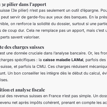
 3e pilier dans l’apport
isse (3e pilier) n’est pas seulement un outil d’épargne. Po
e peut servir de garde-fou aux yeux des banques. En la pr
ible, on renforce la solidité du dossier, surtout si une parti
s de coup dur. Cela ne remplace pas un apport, mais c’est
perts savent valoriser.
te des charges suisses
 est une donnée cruciale dans l’analyse bancaire. Or, les fron
charges spécifiques : la
caisse maladie LAMal
, parfois des
-suisse, et parfois la CMU. Ces charges réduisent mécaniqu
nt. Un bon conseiller les intègre dès le début du calcul, évi
ises.
ion et analyse fiscale
scal des revenus suisses en France n’est pas simple. Un dos
n revenu net après impôts cohérent, prenant en compte les a