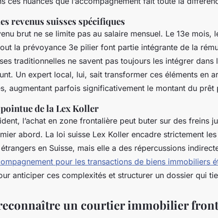
s ces nuances que l’accompagnement fait toute la différen
es revenus suisses spécifiques
venu brut ne se limite pas au salaire mensuel. Le 13e mois, 
tout la prévoyance 3e pilier font partie intégrante de la rému
es traditionnelles ne savent pas toujours les intégrer dans 
nt. Un expert local, lui, sait transformer ces éléments en 
es, augmentant parfois significativement le montant du prêt 
pointue de la Lex Koller
dent, l’achat en zone frontalière peut buter sur des freins j
emier abord. La loi suisse Lex Koller encadre strictement le
étrangers en Suisse, mais elle a des répercussions indirecte
ompagnement pour les transactions de biens immobiliers é
ur anticiper ces complexités et structurer un dossier qui tie
connaître un courtier immobilier fronta