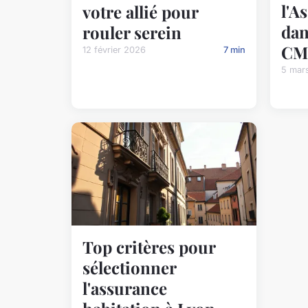
l'A
votre allié pour
dan
rouler serein
CM
12 février 2026
7 min
5 mar
Top critères pour
sélectionner
l'assurance