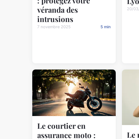
: protégez votre
Ly
véranda des
20/03
intrusions
7 novembre 2025
5 min
Le courtier en
Le 
assurance moto :