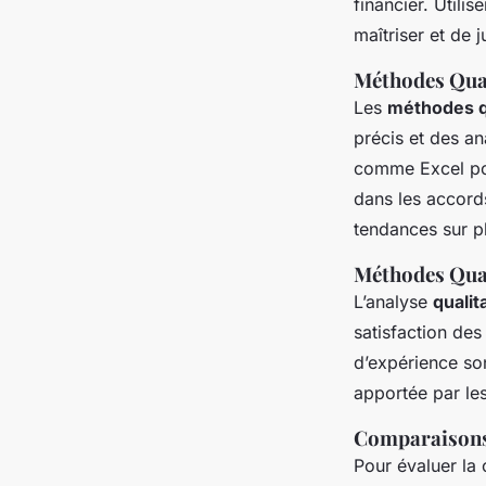
financier. Utilis
maîtriser et de j
Méthodes Quan
Les
méthodes q
précis et des an
comme Excel pou
dans les accords
tendances sur p
Méthodes Qual
L’analyse
qualit
satisfaction des 
d’expérience son
apportée par le
Comparaisons
Pour évaluer la