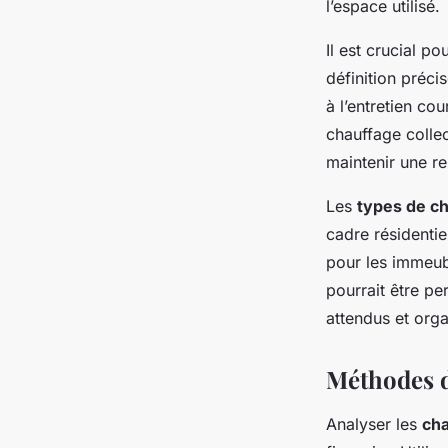
l’espace utilisé.
Il est crucial p
définition préci
à l’entretien co
chauffage collec
maintenir une re
Les
types de ch
cadre résidentie
pour les immeub
pourrait être per
attendus et orga
Méthodes d
Analyser les
cha