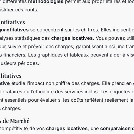
er différentes
méthodologies
permet aux propriétaires et loc
ustifier ces coûts.
titatives
uantitatives
se concentrent sur les chiffres. Elles incluent 
alyses statistiques des
charges locatives
. Vous pouvez utili
r suivre et prévoir ces charges, garantissant ainsi une tra
 financiers. Les graphiques et tableaux peuvent aider à visu
lusieurs périodes.
itatives
ative
étudie l’impact non chiffré des charges. Elle prend en
locataires ou l’efficacité des services inclus. Les enquêtes e
t essentiels pour évaluer si les coûts reflètent réellement la
s charges.
 de Marché
 compétitivité de vos
charges locatives
, une
comparaison 