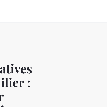
atives
lier :
r