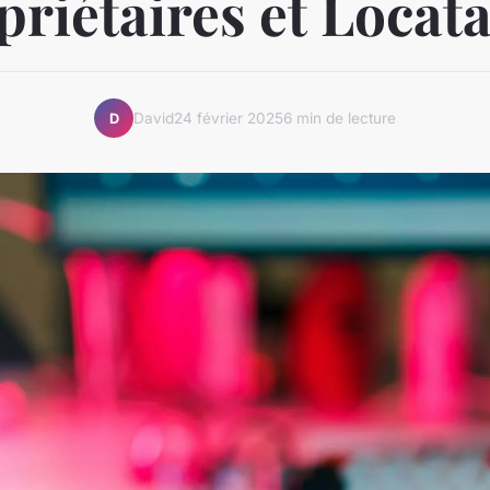
priétaires et Locata
David
24 février 2025
6 min de lecture
D