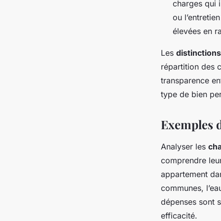
charges qui i
ou l’entreti
élevées en r
Les
distinctions
répartition des 
transparence ent
type de bien per
Exemples d
Analyser les
cha
comprendre leur
appartement dan
communes, l’eau 
dépenses sont s
efficacité.