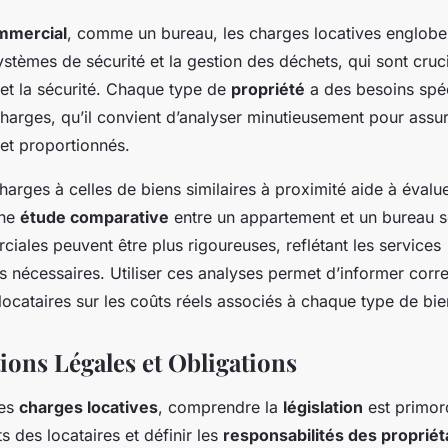
mmercial
, comme un bureau, les charges locatives englobe
systèmes de sécurité et la gestion des déchets, qui sont cru
et la sécurité. Chaque type de
propriété
a des besoins spé
charges, qu’il convient d’analyser minutieusement pour assu
s et proportionnés.
rges à celles de biens similaires à proximité aide à évaluer
Une
étude comparative
entre un appartement et un bureau s
ales peuvent être plus rigoureuses, reflétant les services
 nécessaires. Utiliser ces analyses permet d’informer corr
 locataires sur les coûts réels associés à chaque type de bie
ions Légales et Obligations
des
charges locatives
, comprendre la
législation
est primor
ts des locataires et définir les
responsabilités des propriét