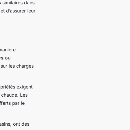
 similaires dans
 et d’assurer leur
manière
es
ou
 sur les charges
priétés exigent
u chaude. Les
ferts par le
asins, ont des