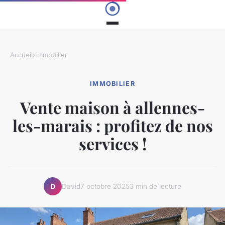
Accueil
›
Immobilier
IMMOBILIER
Vente maison à allennes-
les-marais : profitez de nos
services !
David
7 octobre 2025
3 min de lecture
D